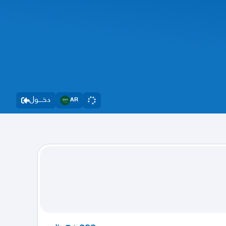
دخــــول
AR