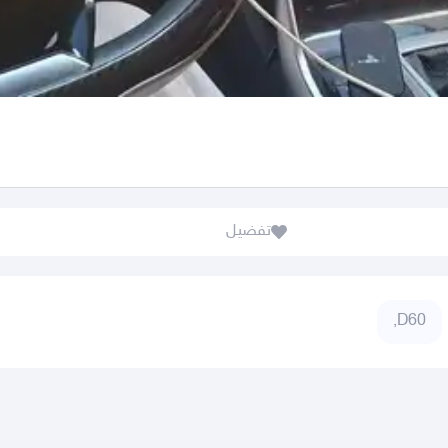
تفضيل
D60,