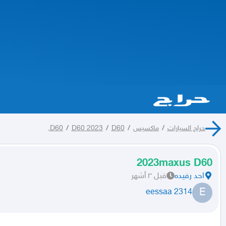
حراج السيارات
/
ماكسيس
/
D60,
/
D60 2023
/
D60
2023maxus D60
احد رفيده
قبل ٣ أشهر
E
eessaa 2314