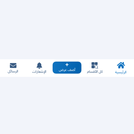
أضف عرض
الرسائل
كل الأقسام
الإشعارات
الرئيسية