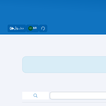
دخــــول
AR