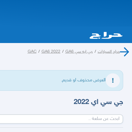
حراج السيارات
/
جي ايه سي GAC
GA6
/
GA6 2022
/
العرض محذوف او قديم.
جي سي اي 2022