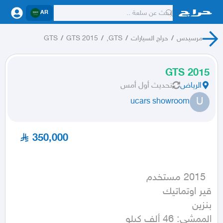
AR
مرسيدس
/
حراج السيارات
/
GTS,
/
GTS 2015
/
GTS
GTS 2015
الرياض
تحديث
أول أمس
U
ucars showroom
350,000
الممشى: 46 ألف كيلو