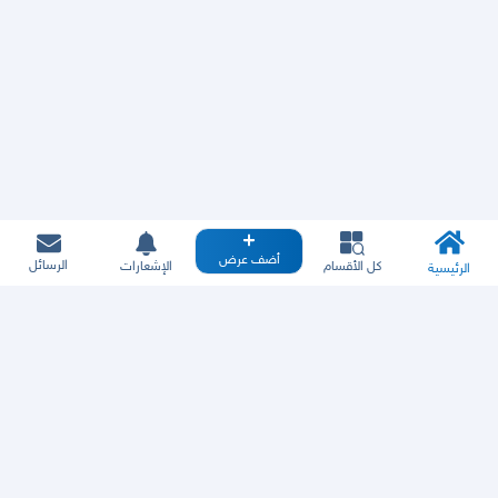
أضف عرض
الرسائل
كل الأقسام
الإشعارات
الرئيسية