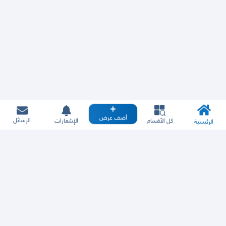
أضف عرض
الرسائل
كل الأقسام
الإشعارات
الرئيسية