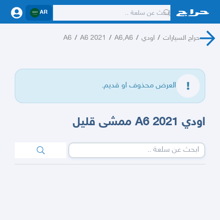
AR
حراج السيارات
/
اودي
/
A6,A6
/
A6 2021
/
A6
العرض محذوف او قديم.
اودي A6 2021 ممشى قليل