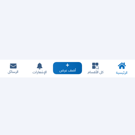
أضف عرض
الرسائل
كل الأقسام
الإشعارات
الرئيسية