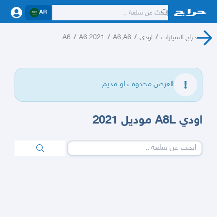
AR
حراج السيارات
/
اودي
/
A6,A6
/
A6 2021
/
A6
العرض محذوف او قديم.
اودي A8L موديل 2021