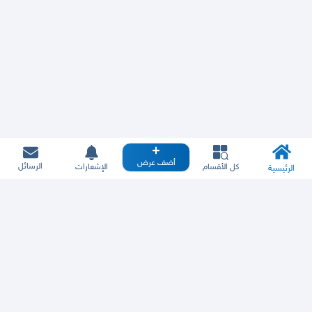
أضف عرض
الرسائل
كل الأقسام
الإشعارات
الرئيسية