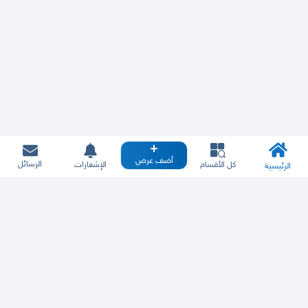
أضف عرض
الرسائل
كل الأقسام
الإشعارات
الرئيسية