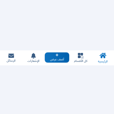
أضف عرض
الرسائل
كل الأقسام
الإشعارات
الرئيسية