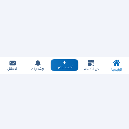
أضف عرض
الرسائل
كل الأقسام
الإشعارات
الرئيسية