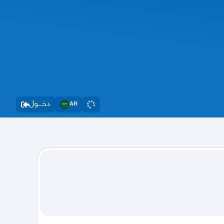
دخــــول
AR