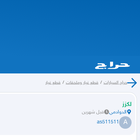
حراج السيارات
/
قطع غيار وملحقات
/
قطع غيار
لكزز
الدوادمي
قبل شهرين
A
as511511