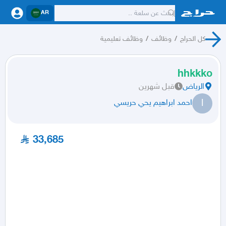
AR
كل الحراج
/
وظائف
/
وظائف تعليمية
hhkkko
الرياض
قبل شهرين
ا
احمد ابراهيم يحي حريسي
33,685