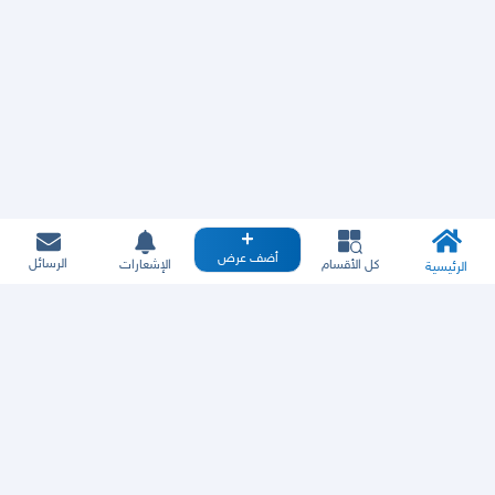
أضف عرض
الرسائل
كل الأقسام
الإشعارات
الرئيسية