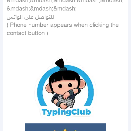
&mdash;&mdash;&mdash;&mdash;&mdash;
&mdash;&mdash;&mdash;

للتواصل على الواتس 

( Phone number appears when clicking the 
contact button ) 