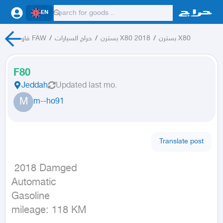
EN
فاو FAW
/
حراج السيارات
/
بسترن X80 2018
/
بسترن X80
F80
Jeddah
Updated
last mo.
M
m--ho91
Translate post
 2018 Damged

Automatic

Gasoline

mileage: 118 KM