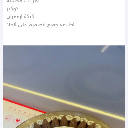
تمريات محشيه

كوكيز

كيكة ازعفران 

اطباعه جميع اتصميم على الحلا