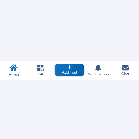
Add Post
Chat
All
Notifications
Home