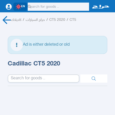
EN
كاديلاك
/
حراج السيارات
/
CT5 2020
/
CT5
Ad is either deleted or old
Cadillac CT5 2020