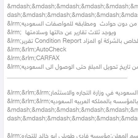
&mdash;&mdash;&mdash;&mdash;&mdash;&
dash;&mdash;&mdash;&mdash;&mdash;&mdas
&lrm;التقارير  جميع السيارات من دون حوادث  ومطابقه للمواصفات السعوديه 

&lrm;  ويوجد ثلاث تقارير عن حالتها وسلامتها 

&lrm;تقرير Condition Report الخاص بالشركة او المزاد

&lrm;&rlm;AutoCheck 

&lrm;&rlm;CARFAX

&lrm;مدة الشحن من 30 الى 60  يوم فقط من تاريخ تحويل المبلغ حتى الوصول الى السعوديه 

_______________________________________

&lrm;&rlm;&lrm;كافة الاعمال تمارس بشكل رسمي وقانوني سجل تجاري رقم (4031245254) موثق بالمملكه العربيه السعوديه في وزارة التجاره والاستثمار

&lrm;&rlm;&lrm;ورقم متجر معروف( 183601 ) وسندات رسميه  وعقود  وحساب بنكي خاص بالمؤسسه بالمملكه العربيه السعوديه

&mdash;&mdash;&mdash;&mdash;&mdash;&
dash;&mdash;&mdash;&mdash;&mdash;&mdas
&lrm;اسم المعلن:مؤسسه فادي طويلي ابو خالد للتجاره 
