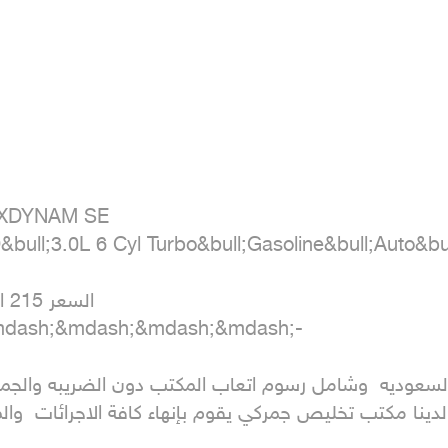
 XDYNAM SE

l;3.0L 6 Cyl Turbo&bull;Gasoline&bull;Auto&bul
ا

dash;&mdash;&mdash;&mdash;-

لدينا مكتب تخليص جمركي يقوم بإنهاء كافة الاجرائات  وال
