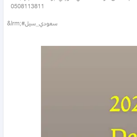
  0508113811

&lrm;#سعودي_سيل