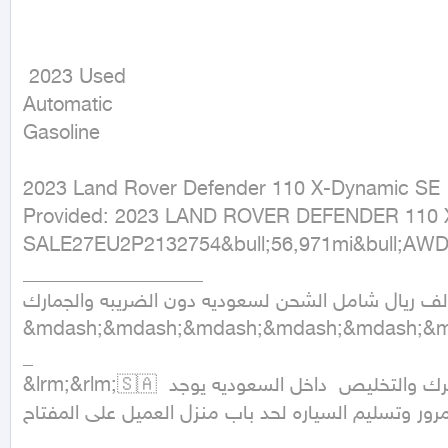
 2023 Used

Automatic

Gasoline
2023 Land Rover Defender 110 X-Dynamic SE

Provided: 2023 LAND ROVER DEFENDER 110
SALE27EU2P2132754&bull;56,971mi&bull;AWD&bul
__________________

لسعر 215 الف ريال شامل الشحن لسعوديه دون الضريبه والجمارك
&mdash;&mdash;&mdash;&mdash;&mdash;&m
_

&lrm;&rlm;🇸🇦 السعر  الموضح شامل الشحن من امريكا  الى السعوديه  وشامل رسوم اتعاب المكتب دون الضريبه والجمرك والتخليص  داخل السعوديه يوجد 
مرور وتسليم السياره لحد باب منزل العميل على المفتاح