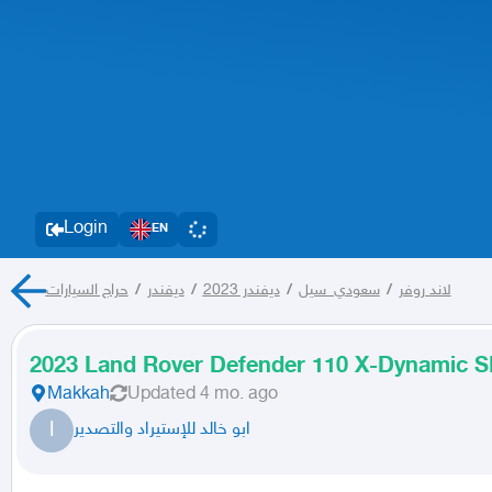
Login
EN
حراج السيارات
/
ديفندر
/
ديفندر 2023
/
سعودي_سيل
/
لاند روفر
2023 Land Rover Defender 110 X-Dynamic S
Makkah
Updated
4 mo. ago
ا
ابو خالد للإستيراد والتصدير