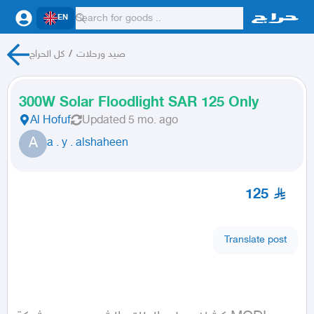
EN
صيد ورحلات
/
كل الحراج
300W Solar Floodlight SAR 125 Only
Al Hofuf
Updated
5 mo. ago
A
a . y . alshaheen
125
Translate post