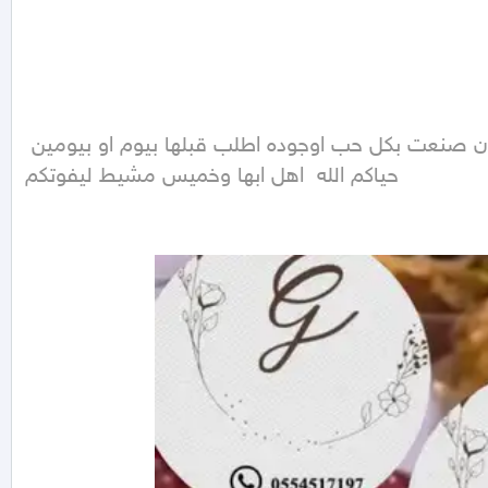
نوفر لكم تمريات محشيه طاولة استقبال مناسبات او لي اسرتكم في البيت اروع اواطيب تمر ماراح تندمون صنعت بكل حب اوجوده اطلب قبلها بيوم او بيومين 
حياكم الله  اهل ابها وخميس مشيط ليفوتكم