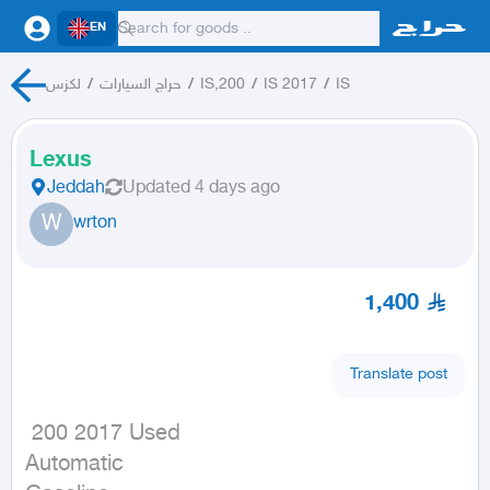
EN
لكزس
/
حراج السيارات
/
IS,200
/
IS 2017
/
IS
Lexus
Jeddah
Updated
4 days ago
W
wrton
1,400
Translate post
 200 2017 Used

Automatic
