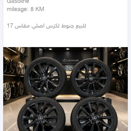
Gasoline

mileage: 8 KM
للبيع جنوط لكزس اصلي مقاس 17