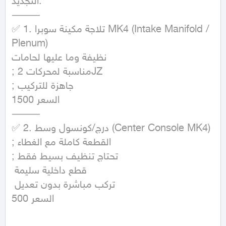
التجديد:

⸻

✅ 1. تلاجة مكينة سوبرا MK4 (Intake Manifold / 
Plenum)

نظيفة وما عليها لحامات

; مناسبة لمحركات 2JZ

; جاهزة للتركيب 

السعر 1500

⸻

✅ 2. درج/كونسول وسط (Center Console MK4)

; القطعة كاملة مع الغطاء

; تحتاج تنظيف بسيط فقط

 قطع داخلية سليمة

 تركب مباشرة بدون تعديل

السعر 500