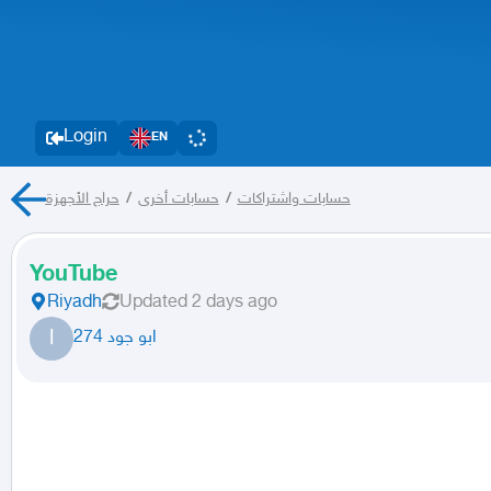
Login
EN
حراج الأجهزة
/
حسابات أخرى
/
حسابات واشتراكات
YouTube
Riyadh
Updated
2 days ago
ا
ابو جود 274