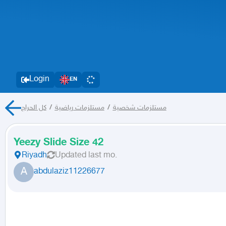
Login
EN
كل الحراج
/
مستلزمات رياضية
/
مستلزمات شخصية
Yeezy Slide Size 42
Riyadh
Updated
last mo.
A
abdulaziz11226677