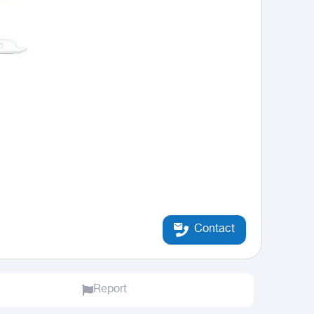
Contact
Report