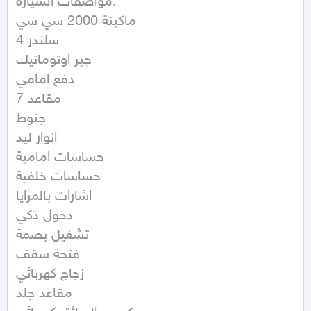
مواصفات السيارة:

ماكينة 2000 سي سي

4 سلندر

جير اوتوماتيك 

دفع امامي 

7 مقاعد 

جنوط

انوار ليد 

حساسات امامية 

حساسات خلفية 

اشارات بالمرايا 

دخول ذكي 

تشغيل بصمة 

فتحة سقف 

زجاج كهربائي 

مقاعد جلد
