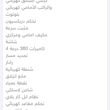
كرسي السائق كهربائي 

والراكب الأمامي كهربائي 

بلوتوث 

تحكم دريكسيون 

مثبت سرعة 

مكيف امامي ومركزي

شاشة

4 كاميرات 360 درجة

تحديد مسار 

رادار

شنطة كهربائية

مانع انزلاق 

نقطة عمياء 

شاحن لاسلكي 

نظام ابل كار بلاي 

تحكم مقاعد كهربائي 
