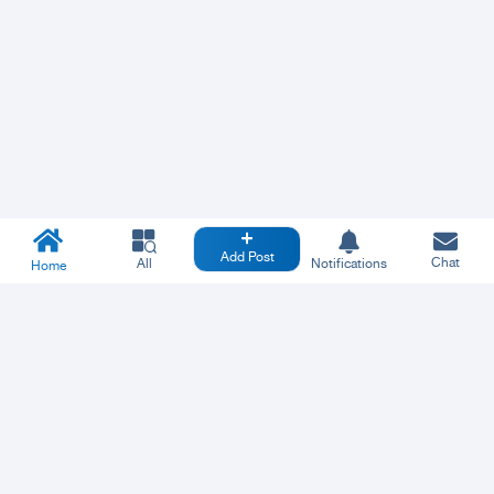
Add Post
Chat
All
Notifications
Home