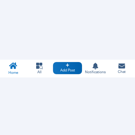
Add Post
Chat
All
Notifications
Home