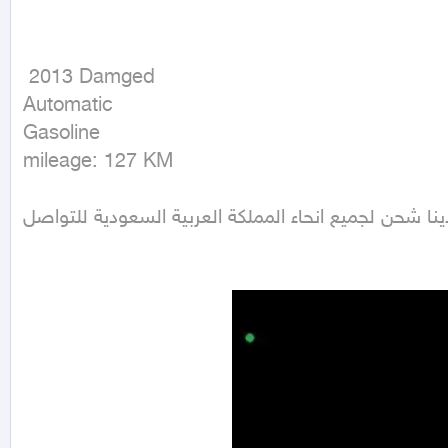
 2013 Damged

Automatic

Gasoline

mileage: 127 KM
نا شحن لجميع انحاء المملكة العربية السعودية للتواصل