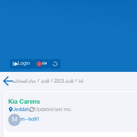
Login
EN
حراج السيارات
/
كارينز
/
كارينز 2013
/
كيا
Kia Carens
Jeddah
Updated
last mo.
M
m--ho91