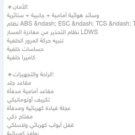
🔸الأمان:

وسائد هوائية أمامية + جانبية + ستائرية

نظام ABS &ndash; ESC &ndash; TCS &ndash; TPMS

نظام التحذير من مغادرة المسار LDWS

تنبيه حركة المرور الخلفية

حساسات خلفية

كاميرا خلفية

🔸الراحة والتجهيزات:

مقاعد جلد

مقاعد أمامية مدفأة

تكييف أوتوماتيكي

عجلة قيادة كهربائية ومدفأة

مفتاح ذكي

قفل أبواب كهربائي ولاسلكي

نوافذ كهربائية
