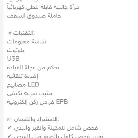
مرآة جانبية قابلة للطي كهربائياً

حاملة صندوق السقف

🔸التقنيات:

شاشة معلومات

بلوتوث

USB

تحكم من عجلة القيادة

إضاءة تلقائية

مصابيح LED

مثبت سرعة تكيفي

فرامل ركن إلكترونية EPB

✅ الاستيراد والضمان:

✔ فحص شامل للمكينة والقير والبدي

✔ تقرير فحص كامل بالصور قبل الشحن
