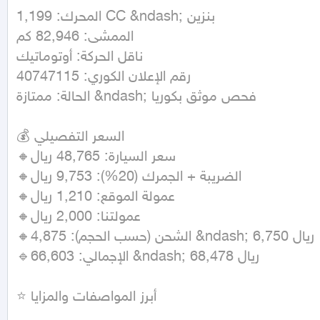
المحرك: 1,199 CC &ndash; بنزين

الممشى: 82,946 كم

ناقل الحركة: أوتوماتيك

رقم الإعلان الكوري: 40747115

الحالة: ممتازة &ndash; فحص موثق بكوريا

💰 السعر التفصيلي

🔸سعر السيارة: 48,765 ريال

🔸الضريبة + الجمرك (20%): 9,753 ريال

🔸عمولة الموقع: 1,210 ريال

🔸عمولتنا: 2,000 ريال

🔸الشحن (حسب الحجم): 4,875 &ndash; 6,750 ريال

🔹الإجمالي: 66,603 &ndash; 68,478 ريال

⭐ أبرز المواصفات والمزايا
