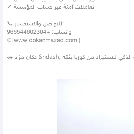
✔ تعاملات آمنة عبر حساب المؤسسة

📞 للتواصل والاستفسار:

واتساب: +966544602304

🌐 [www.dokanmazad.com]( 

زاد &ndash; خيارك الذكي للاستيراد من كوريا بثقة