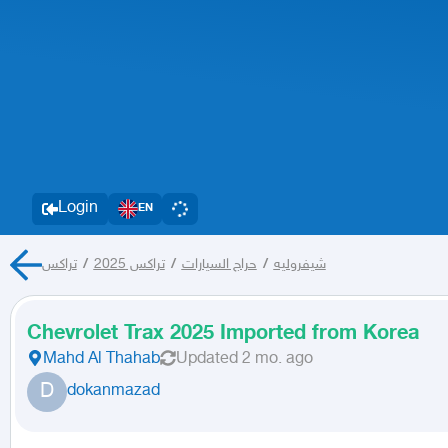
Login
EN
شيفروليه
/
حراج السيارات
/
تراكس 2025
/
تراكس
Chevrolet Trax 2025 Imported from Korea
Mahd Al Thahab
Updated
2 mo. ago
D
dokanmazad