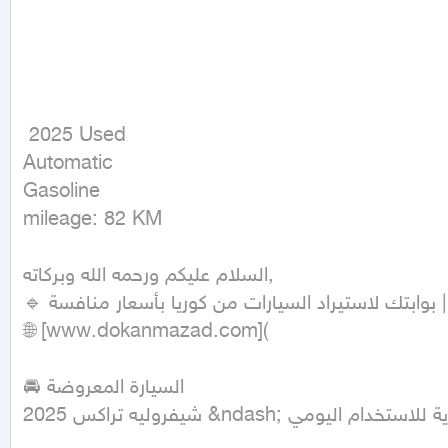
 2025 Used

Automatic

Gasoline

mileage: 82 KM
السلام عليكم ورحمه الله وبركاته,

🔹 دكان مزاد | بوابتك لاستيراد السيارات من كوريا بأسعار منافسة

🌐 [www.dokanmazad.com]( 

🚘 السيارة المعروضة

شيفروليه تراكس 2025 &ndash; عملية واقتصادية للاستخدام اليومي
