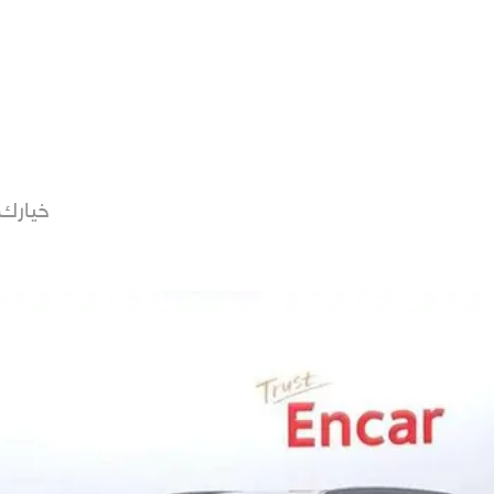
🚗 دكان م