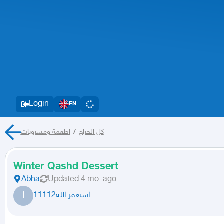
Login
EN
اطعمة ومشروبات
/
كل الحراج
Winter Qashd Dessert
Abha
Updated
4 mo. ago
ا
استغفر الله11112