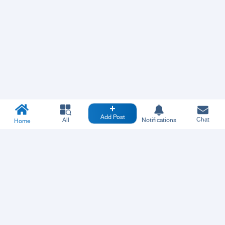
Add Post
Chat
All
Notifications
Home