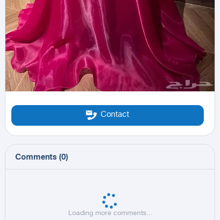
Contact
Comments
(
0
)
Loading more comments...