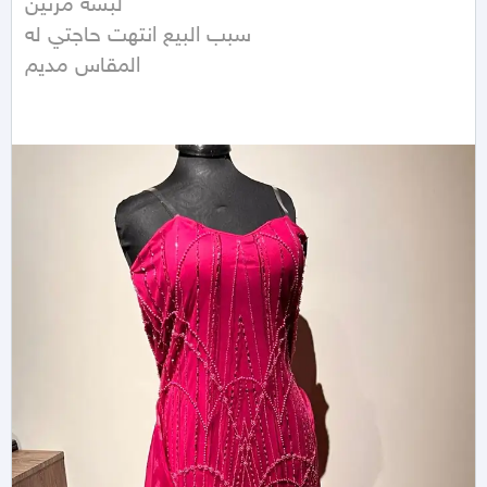
لبسه مرتين

سبب البيع انتهت حاجتي له

المقاس مديم