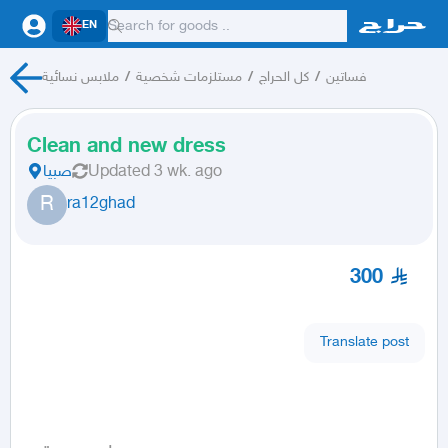
EN
فساتين
/
كل الحراج
/
مستلزمات شخصية
/
ملابس نسائية
Clean and new dress
3 wk. ago
Updated
صبيا
R
ra12ghad
300
Translate post