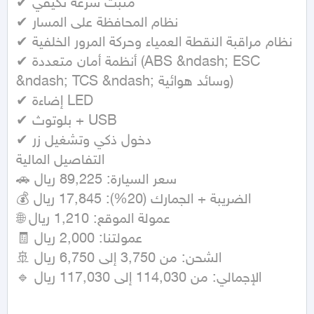
✔ مثبت سرعة تكيفي

✔ نظام المحافظة على المسار

✔ نظام مراقبة النقطة العمياء وحركة المرور الخلفية

✔ أنظمة أمان متعددة (ABS &ndash; ESC 
&ndash; TCS &ndash; وسائد هوائية)

✔ إضاءة LED

✔ بلوتوث + USB

✔ دخول ذكي وتشغيل زر

التفاصيل المالية

🚗 سعر السيارة: 89,225 ريال

💰 الضريبة + الجمارك (20%): 17,845 ريال

🌐 عمولة الموقع: 1,210 ريال

🧾 عمولتنا: 2,000 ريال

🚢 الشحن: من 3,750 إلى 6,750 ريال

🔹 الإجمالي: من 114,030 إلى 117,030 ريال