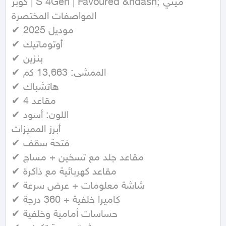
كوبر | S 4Gen | Favoured &ndash; ميني

المواصفات المختصرة

✔ موديل 2025

✔ أوتوماتيك

✔ بنزين

✔ الممشى: 13,663 كم

✔ هاتشباك

✔ 4 مقاعد

✔ اللون: أسود

أبرز المميزات

✔ فتحة سقف

✔ مقاعد جلد مع تسخين + مساج

✔ مقاعد كهربائية مع ذاكرة

✔ شاشة معلومات + عرض سرعة

✔ كاميرا خلفية + 360 درجة

✔ حساسات أمامية وخلفية
