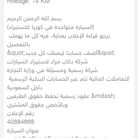
mileage: 14 KM
بسم الله الرحمن الرحيم

(السيارة متواجدة في كوريا للاستيراد)

نرجو قراءة الإعلان بعناية، فيه كل ما يهمك 
بالتفصيل

&quot;أضف حسابنا ليصلك كل جديد&quot;

شركة دكان مزاد لاستيراد السيارات

شركة رسمية ومسجّلة في وزارة التجارة

التعاملات المالية تتم عبر الحسابات البنكية الرسمية 
داخل السعودية

عقود رسمية تحفظ حقوق الطرفين &mdash; 
وبالأخص حقوق المشتري

رقم الإعلان

40884668

عنوان السيارة
