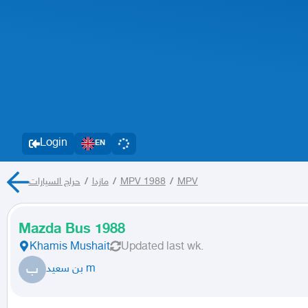
Login
EN
حراج السيارات
/
مازدا
/
MPV 1988
/
MPV
Mazda Bus 1988
Khamis Mushait
Updated
last wk.
ب
بن سعيد m