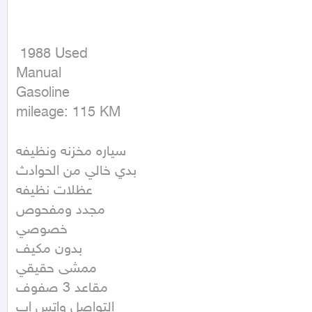
 1988 Used

Manual

Gasoline

mileage: 115 KM
سياره مخزنه ونظيفه

بدي خالي من الحوادث

عظلات نظيفه

مجدد ومفحوص

خصوصي

بدون مكيف 

ممشى حقيقي

مقاعد 3 صفوف

التواصل واتس اب