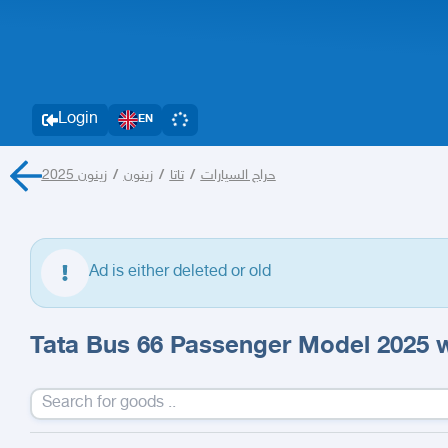
Login
EN
زينون 2025
/
زينون
/
تاتا
/
حراج السيارات
Ad is either deleted or old
Tata Bus 66 Passenger Model 2025 w