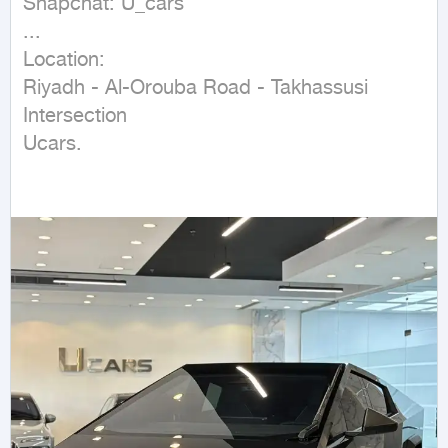
Snapchat: U_cars

...

Location:

Riyadh - Al-Orouba Road - Takhassusi 
Intersection

Ucars.