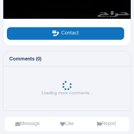
Contact
Comments
(
0
)
Loading more comments...
Message
Like
Report