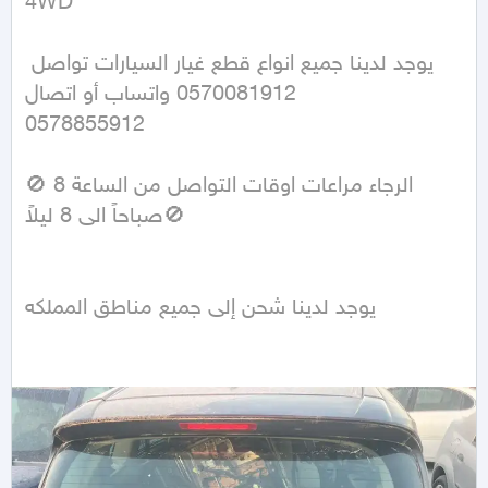
4WD
يوجد لدينا جميع انواع قطع غيار السيارات تواصل 
واتساب أو اتصال ‭‭0570081912‬‬

0578855912

🚫الرجاء مراعات اوقات التواصل من الساعة 8 
صباحاً الى 8 ليلاً🚫

يوجد لدينا شحن إلى جميع مناطق المملكه