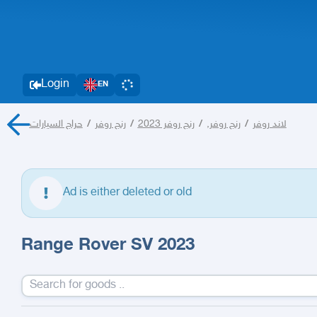
Login
EN
حراج السيارات
/
رنج روفر
/
رنج روفر 2023
/
رنج روفر,
/
لاند روفر
Ad is either deleted or old
Range Rover SV 2023