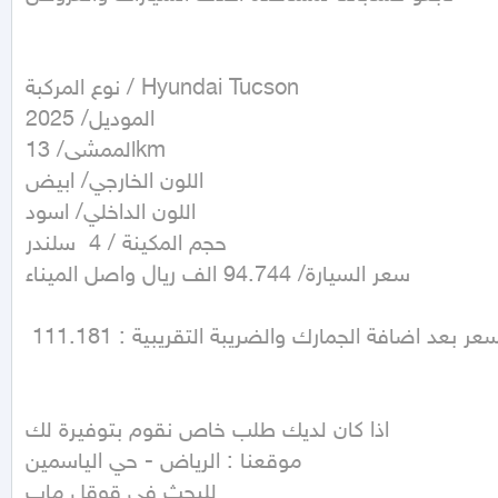
نوع المركبة / Hyundai Tucson

الموديل/ 2025

الممشى/ 13km 

اللون الخارجي/ ابيض

اللون الداخلي/ اسود

حجم المكينة / 4  سلندر

سعر السيارة/ 94.744 الف ريال واصل الميناء

 السعر بعد اضافة الجمارك والضريبة التقريبية : 111.181

اذا كان لديك طلب خاص نقوم بتوفيرة لك

موقعنا : الرياض - حي الياسمين

للبحث في قوقل ماب 
