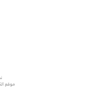
ن

موقع ال
