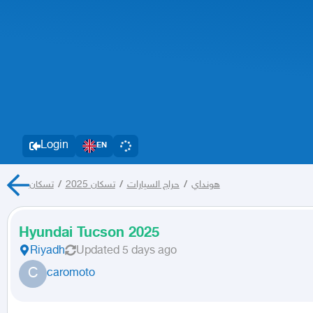
Login
EN
هونداي
/
حراج السيارات
/
تسكان 2025
/
تسكان
Hyundai Tucson 2025
Riyadh
Updated
5 days ago
C
caromoto