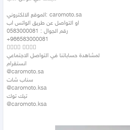
الموقع الالكتروني: caromoto.sa

او التواصل عن طريق الواتس اب 

رقم الجوال : 0583000081

+966583000081

👇🏼👇🏼 👇🏼👇🏼

لمشاهدة حساباتنا في التواصل الاجتماعي

انستقرام

@caromoto.sa

سناب شات

@caromoto.ksa

تيك توك

@caromoto.ksa