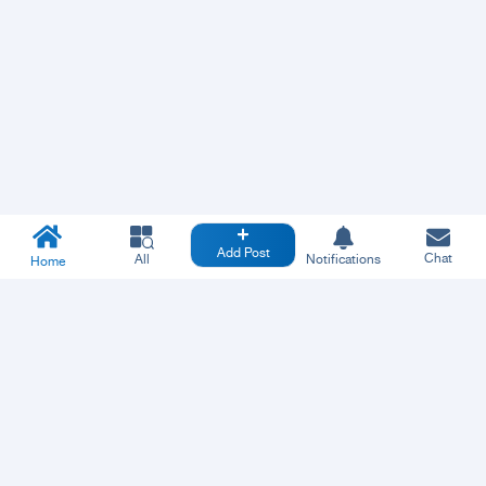
Add Post
Chat
All
Notifications
Home