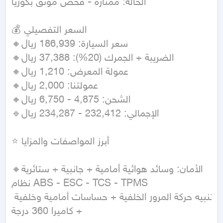
الحالة: ممتازة - فحص موثق بكوريا

💰 السعر التفصيلي

🔸سعر السيارة: 186,939 ريال

🔸الضريبة + الجمرك (20%): 37,388 ريال

🔸عمولة المعرض: 1,210 ريال

🔸عمولتنا: 2,000 ريال

🔸الشحن: 4,875 - 6,750 ريال

🔹الإجمالي: 232,412 - 234,287 ريال

⭐ أبرز المواصفات والمزايا

🔸الأمان: وسائد هوائية أمامية + جانبية + ستائرية

نظام ABS - ESC - TCS - TPMS

تنبيه حركة المرور الخلفية + حساسات أمامية وخلفية 
+ كاميرا 360 درجة
