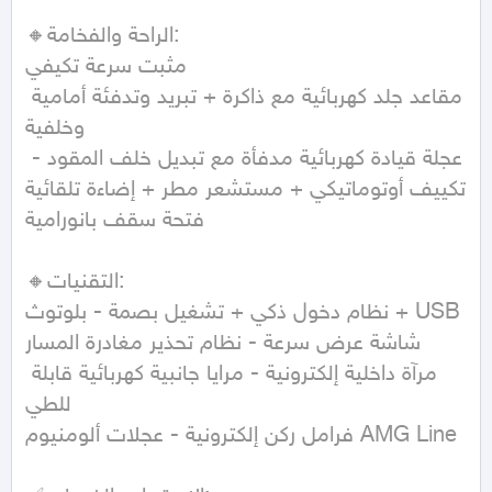
🔸الراحة والفخامة:

مثبت سرعة تكيفي

مقاعد جلد كهربائية مع ذاكرة + تبريد وتدفئة أمامية 
وخلفية

عجلة قيادة كهربائية مدفأة مع تبديل خلف المقود - 
تكييف أوتوماتيكي + مستشعر مطر + إضاءة تلقائية

فتحة سقف بانورامية

🔸التقنيات:

نظام دخول ذكي + تشغيل بصمة - بلوتوث + USB

شاشة عرض سرعة - نظام تحذير مغادرة المسار

مرآة داخلية إلكترونية - مرايا جانبية كهربائية قابلة 
للطي

فرامل ركن إلكترونية - عجلات ألومنيوم AMG Line
