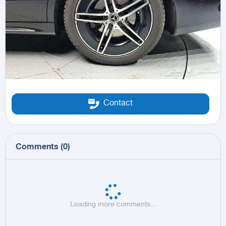
Contact
Comments
(
0
)
Loading more comments...