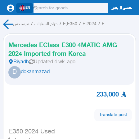
EN
E
/
E 2024
/
E,E350
/
حراج السيارات
/
مرسيدس
Mercedes EClass E300 4MATIC AMG
2024 Imported from Korea
Riyadh
Updated
4 wk. ago
D
dokanmazad
233,000
Translate post
 E350 2024 Used
