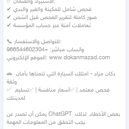
✅ الاستيراد والضمان:

✔ فحص شامل للمكينة والقير والبدي

✔ صور كاملة لتقرير الفحص قبل الشحن

✔ تعاملات آمنة عبر حساب المؤسسة

📞 للتواصل والاستفسار:

واتساب مباشر: +966544602304

الموقع الإلكتروني: www.dokanmazad.com

🚗 دكان مزاد - امتلك السيارة التي تتمناها بأمان 
وثقة

✅ فحص معتمد | ✅أسعار منافسة | ✅تسليم 
لمدينتك

يمكن أن تصدر عن ChatGPT بعض الأخطاء. لذلك 
يجب التحقق من المعلومات المهمة.