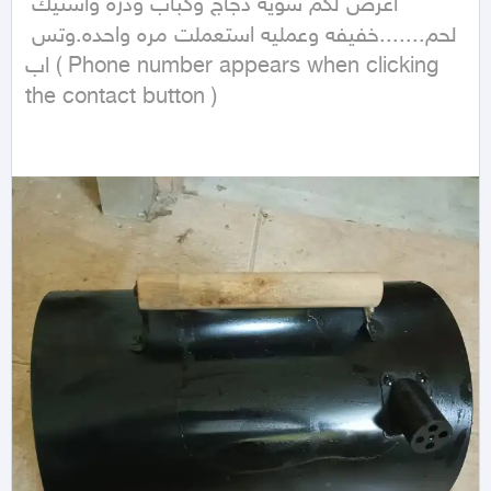
اعرض لكم شويه دجاج وكباب وذره واستيك 
لحم.......خفيفه وعمليه استعملت مره واحده.وتس 
اب ( Phone number appears when clicking 
the contact button ) 