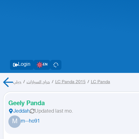
Login
EN
جيلي
/
حراج السيارات
/
LC Panda 2015
/
LC Panda
Geely Panda
Jeddah
Updated
last mo.
M
m--ho91