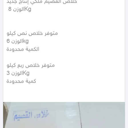
خلاص القصيم ملكي إنتاج جديد

 الوزن 8Kg

متوفر خلاص نص كيلو

الوزن 6kg

الكمية محدودة 

متوفر خلاص ربع كيلو

الوزن 3Kg

كمية محدودة