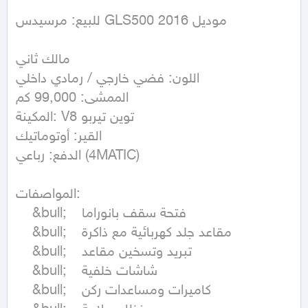
للبيع: مرسيدس GLS500 موديل 2016

مالك ثاني

اللون: فضي خارجي / رمادي داخلي

الممشى: 99,000 كم

المكينة: V8 توين تيربو

القير: أوتوماتيك

الدفع: رباعي (4MATIC)

المواصفات:

	&bull;	فتحة سقف بانوراما

	&bull;	مقاعد جلد كهربائية مع ذاكرة

	&bull;	تبريد وتسخين مقاعد

	&bull;	شاشات خلفية

	&bull;	كاميرات ومساعدات ركن
