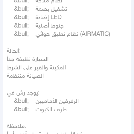
	&bull;	نظام ملاحة

	&bull;	تشغيل بصمة

	&bull;	إضاءة LED

	&bull;	جنوط أصلية

	&bull;	نظام تعليق هوائي (AIRMATIC)

الحالة:

السيارة نظيفة جداً

المكينة والقير على الشرط

الصيانة منتظمة

يوجد رش في:

	&bull;	الرفرفين الأماميين

	&bull;	طرف الكبوت

ملاحظة:
