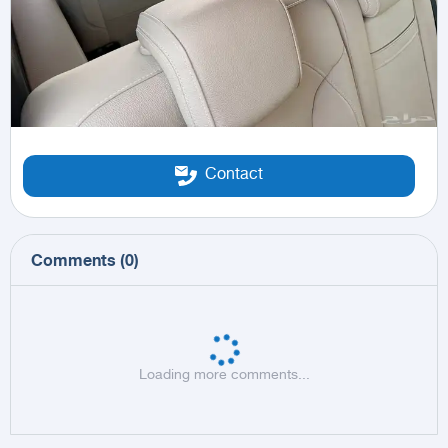
Contact
Comments
(
0
)
Loading more comments...