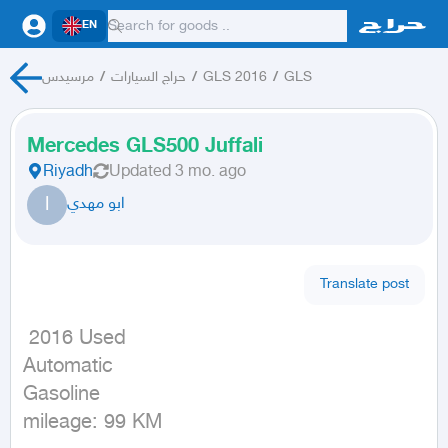
EN
GLS
/
GLS 2016
/
حراج السيارات
/
مرسيدس
Mercedes GLS500 Juffali
Riyadh
Updated
3 mo. ago
ا
ابو مهدي
Translate post
 2016 Used

Automatic

Gasoline

mileage: 99 KM