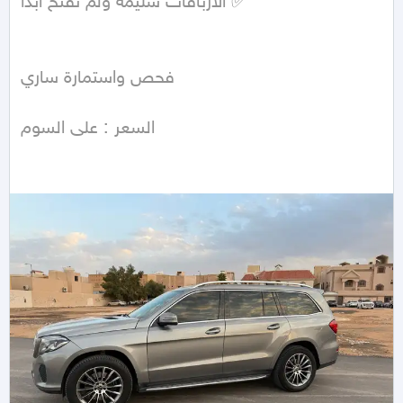
الأرباقات سليمة ولم تُفتح أبداً ✅

فحص واستمارة ساري

السعر : على السوم