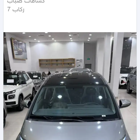
كشافات ضباب

7 ركاب