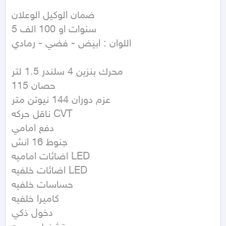
ضمان الوكيل الوعلان 

5 سنوات او 100 الف 

اللوان : ابيض - فضي - رمادي 

محرك بنزين 4 سلندر 1.5 لتر

115 حصان

عزم دوران 144 نيوتن متر

ناقل حركه CVT

دفع امامي

جنوط 16 انش

اضائات اماميه LED

اضائات خلفيه LED

حساسات خلفيه

كاميرا خلفيه

دخول ذكي
