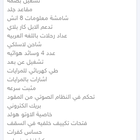
تشغيل بصمه

مقاعد جلد

شامشة معلومات 8 انش

تدعم الابل كار بلاي

عداد رحلات باللغه العربيه

شاحن لاسلكي

عدد 4 وسائد هوائيه

تشغيل عن بعد

طي كهربائي للمرايات

اشارات بالمرايات

مثبت سرعه

تحكم في النظام الصوتي من المقود

بريك الكتروني

خاصية الاوتو هولد

فتحات تكييف خلفيه في السقف

حساس كفرات
