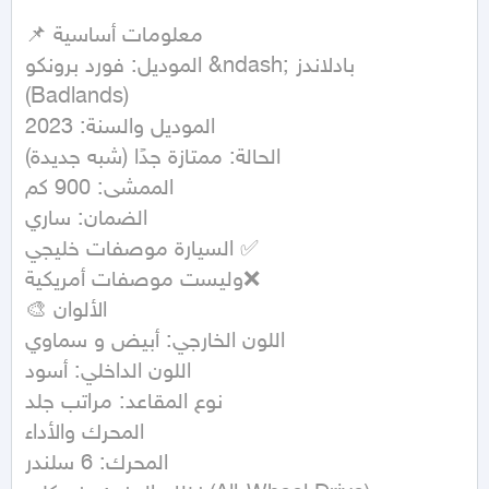
📌 معلومات أساسية

الموديل: فورد برونكو &ndash; بادلاندز 
(Badlands)

الموديل والسنة: 2023

الحالة: ممتازة جدًا (شبه جديدة)

الممشى: 900 كم

الضمان: ساري

السيارة موصفات خليجي ✅

وليست موصفات أمريكية❌

🎨 الألوان

اللون الخارجي: أبيض و سماوي

اللون الداخلي: أسود

نوع المقاعد: مراتب جلد

المحرك والأداء

المحرك: 6 سلندر
