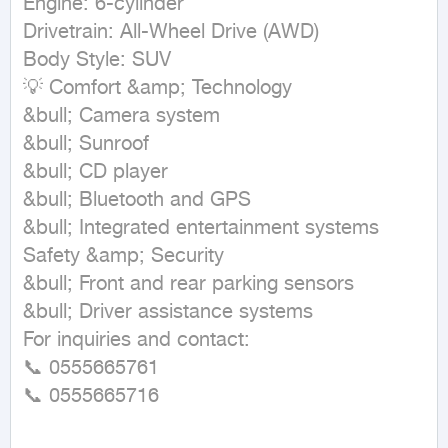
Engine: 6-cylinder

Drivetrain: All-Wheel Drive (AWD)

Body Style: SUV

💡 Comfort &amp; Technology

&bull; Camera system

&bull; Sunroof

&bull; CD player

&bull; Bluetooth and GPS

&bull; Integrated entertainment systems

Safety &amp; Security

&bull; Front and rear parking sensors

&bull; Driver assistance systems

For inquiries and contact:

📞 0555665761

📞 0555665716