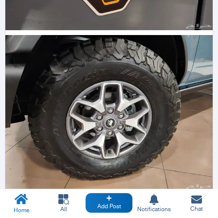
Add Post
Chat
All
Notifications
Home