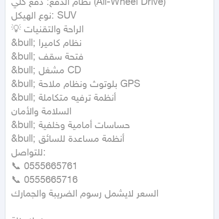
نظام الدفع: دفع كلي (All-Wheel Drive)

نوع الهيكل: SUV

💡 الراحة والتقنيات

&bull; نظام كاميرا

&bull; فتحة سقف

&bull; مشغل CD

&bull; بلوتوث ونظام ملاحة GPS

&bull; أنظمة ترفيه متكاملة

السلامة والأمان

&bull; حساسات أمامية وخلفية

&bull; أنظمة مساعدة للسائق

للتواصل:

📞 0555665761

📞 0555665716

السعر لايشمل رسوم الضريبة والجمارك
