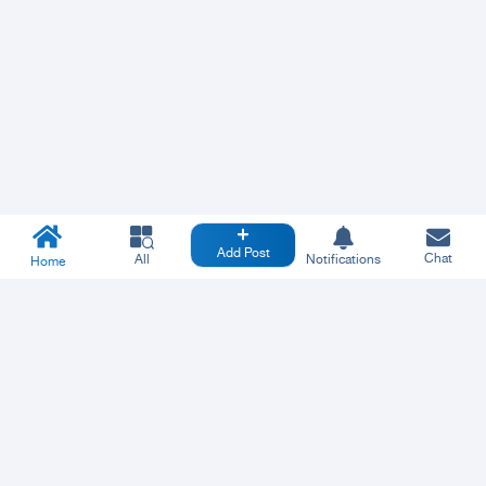
Add Post
Chat
All
Notifications
Home