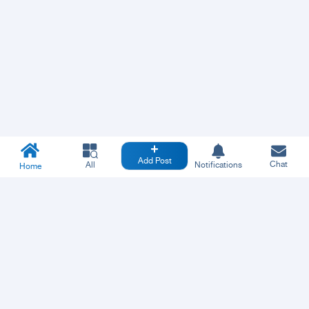
Add Post
Chat
All
Notifications
Home